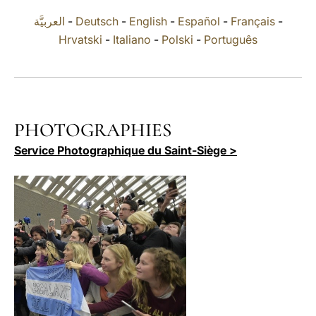
العربيَّة
-
Deutsch
-
English
-
Español
-
Français
-
LATINE
Hrvatski
-
Italiano
-
Polski
-
Português
PHOTOGRAPHIES
Service Photographique du Saint-Siège >