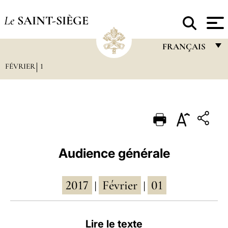
Le
SAINT-SIÈGE
FRANÇAIS
FÉVRIER
1
FRANÇAIS
ENGLISH
ITALIANO
PORTUGUÊS
ESPAÑOL
Audience générale
DEUTSCH
2017
Février
01
POLSKI
|
|
العربيّة
Lire le texte
中文