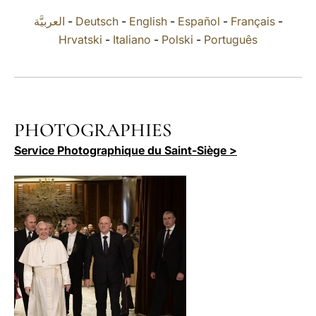
العربيَّة
-
Deutsch
-
English
-
Español
-
Français
-
LATINE
Hrvatski
-
Italiano
-
Polski
-
Português
PHOTOGRAPHIES
Service Photographique du Saint-Siège >