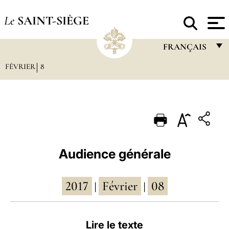
Le
SAINT-SIÈGE
FRANÇAIS
FÉVRIER
8
FRANÇAIS
ENGLISH
ITALIANO
PORTUGUÊS
ESPAÑOL
Audience générale
DEUTSCH
2017
Février
08
POLSKI
|
|
العربيّة
Lire le texte
中文