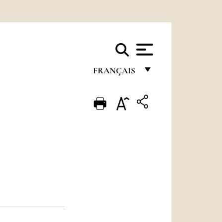
FRANÇAIS
FRANÇAIS
ENGLISH
ITALIANO
PORTUGUÊS
ESPAÑOL
DEUTSCH
POLSKI