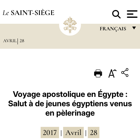
Le
SAINT-SIÈGE
FRANÇAIS
AVRIL
28
FRANÇAIS
ENGLISH
ITALIANO
PORTUGUÊS
ESPAÑOL
Voyage apostolique en Égypte :
Salut à de jeunes égyptiens venus
DEUTSCH
en pèlerinage
POLSKI
العربيّة
2017
Avril
28
|
|
中文