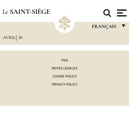
Le
SAINT-SIÈGE
FRANÇAIS
AVRIL
30
FRANÇAIS
ENGLISH
ITALIANO
FAQ
NOTES LÉGALES
PORTUGUÊS
COOKIE POLICY
ESPAÑOL
PRIVACY POLICY
DEUTSCH
POLSKI
العربيّة
中文