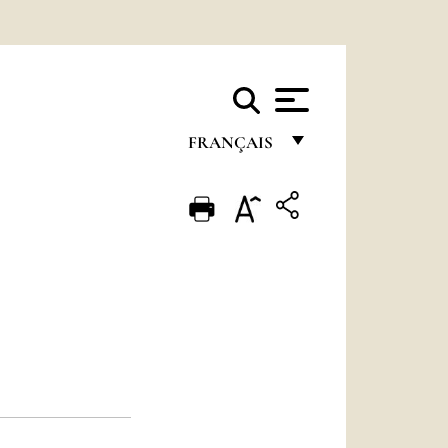
FRANÇAIS
FRANÇAIS
ENGLISH
ITALIANO
PORTUGUÊS
ESPAÑOL
DEUTSCH
POLSKI