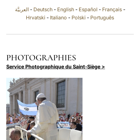
العربيَّة
-
Deutsch
-
English
-
Español
-
Français
-
LATINE
Hrvatski
-
Italiano
-
Polski
-
Português
PHOTOGRAPHIES
Service Photographique du Saint-Siège >