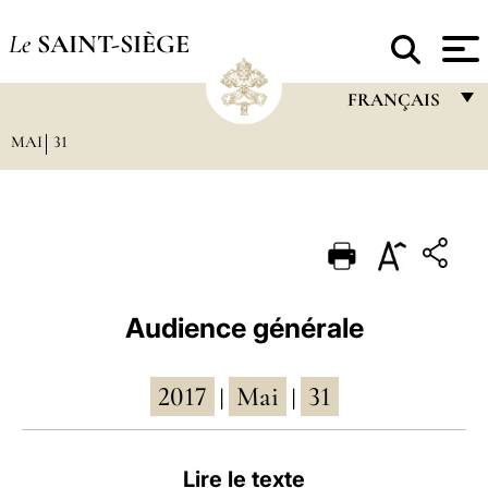
Le
SAINT-SIÈGE
FRANÇAIS
MAI
31
FRANÇAIS
ENGLISH
ITALIANO
PORTUGUÊS
ESPAÑOL
Audience générale
DEUTSCH
2017
Mai
31
POLSKI
|
|
العربيّة
Lire le texte
中文