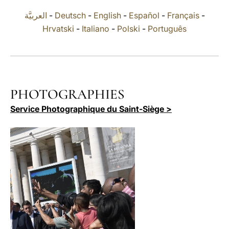
العربيَّة
-
Deutsch
-
English
-
Español
-
Français
-
LATINE
Hrvatski
-
Italiano
-
Polski
-
Português
PHOTOGRAPHIES
Service Photographique du Saint-Siège >