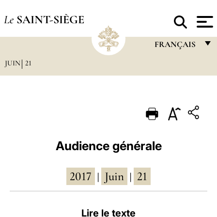
Le
SAINT-SIÈGE
FRANÇAIS
JUIN
21
FRANÇAIS
ENGLISH
ITALIANO
PORTUGUÊS
ESPAÑOL
Audience générale
DEUTSCH
2017
Juin
21
POLSKI
|
|
العربيّة
Lire le texte
中文