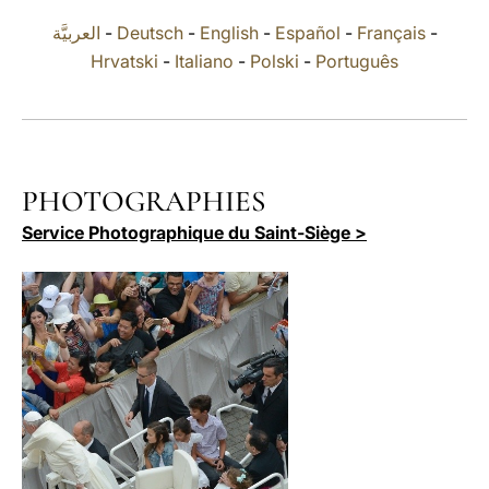
العربيَّة
-
Deutsch
-
English
-
Español
-
Français
-
LATINE
Hrvatski
-
Italiano
-
Polski
-
Português
PHOTOGRAPHIES
Service Photographique du Saint-Siège >