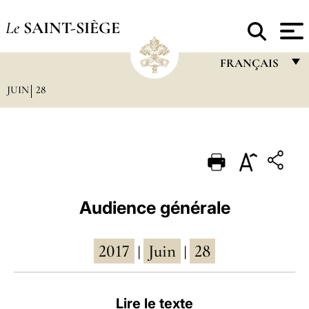
Le
SAINT-SIÈGE
FRANÇAIS
JUIN
28
FRANÇAIS
ENGLISH
ITALIANO
PORTUGUÊS
ESPAÑOL
Audience générale
DEUTSCH
2017
Juin
28
POLSKI
|
|
العربيّة
Lire le texte
中文