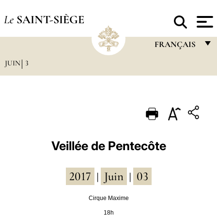
Le
SAINT-SIÈGE
FRANÇAIS
JUIN
3
FRANÇAIS
ENGLISH
ITALIANO
PORTUGUÊS
ESPAÑOL
Veillée de Pentecôte
DEUTSCH
2017
Juin
03
POLSKI
|
|
العربيّة
Cirque Maxime
18h
中文