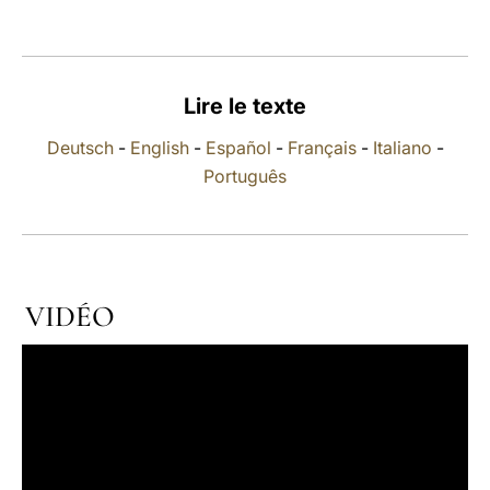
LATINE
Lire le texte
Deutsch
-
English
-
Español
-
Français
-
Italiano
-
Português
VIDÉO