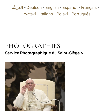
العربيَّة
-
Deutsch
-
English
-
Español
-
Français
-
LATINE
Hrvatski
-
Italiano
-
Polski
-
Português
PHOTOGRAPHIES
Service Photographique du Saint-Siège >