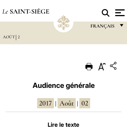
Le
SAINT-SIÈGE
FRANÇAIS
AOÛT
2
FRANÇAIS
ENGLISH
ITALIANO
PORTUGUÊS
ESPAÑOL
Audience générale
DEUTSCH
2017
Août
02
POLSKI
|
|
العربيّة
Lire le texte
中文