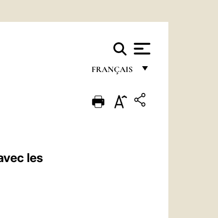
FRANÇAIS
FRANÇAIS
ENGLISH
ITALIANO
PORTUGUÊS
avec les
ESPAÑOL
DEUTSCH
POLSKI