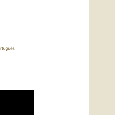
العربيّة
中文
LATINE
rtuguês