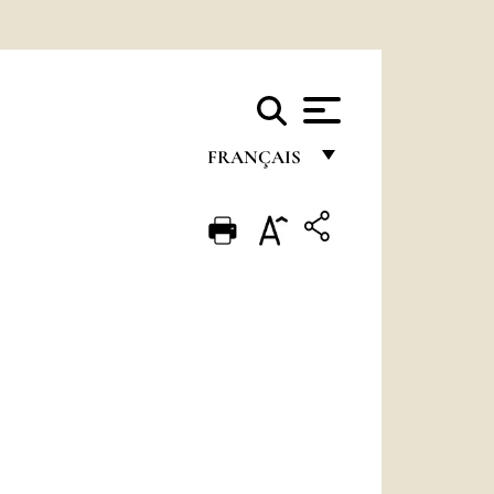
FRANÇAIS
FRANÇAIS
ENGLISH
ITALIANO
PORTUGUÊS
ESPAÑOL
DEUTSCH
POLSKI