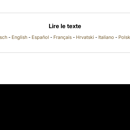
Lire le texte
sch
-
English
-
Español
-
Français
-
Hrvatski
-
Italiano
-
Polsk