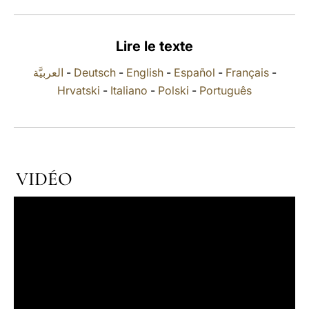
LATINE
Lire le texte
العربيَّة
-
Deutsch
-
English
-
Español
-
Français
-
Hrvatski
-
Italiano
-
Polski
-
Português
VIDÉO