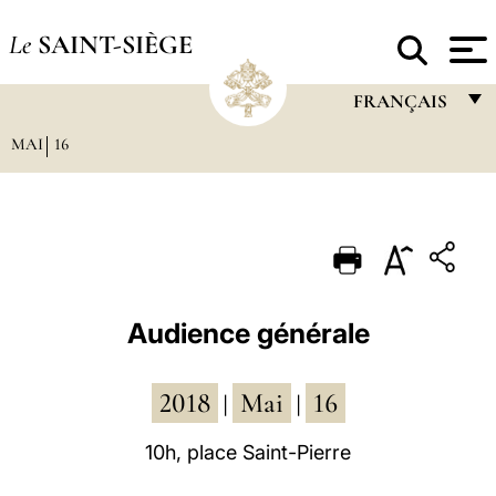
Le
SAINT-SIÈGE
FRANÇAIS
MAI
16
FRANÇAIS
ENGLISH
ITALIANO
PORTUGUÊS
ESPAÑOL
Audience générale
DEUTSCH
2018
Mai
16
POLSKI
|
|
العربيّة
10h, place Saint-Pierre
中文