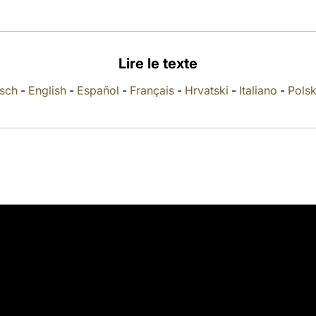
Lire le texte
sch
-
English
-
Español
-
Français
-
Hrvatski
-
Italiano
-
Polsk