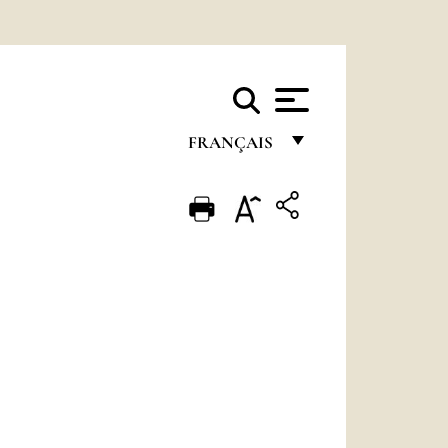
FRANÇAIS
FRANÇAIS
ENGLISH
ITALIANO
PORTUGUÊS
ESPAÑOL
DEUTSCH
POLSKI