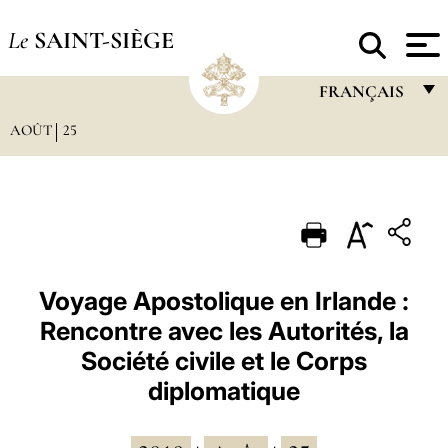
Le
SAINT-SIÈGE
FRANÇAIS
AOÛT
25
FRANÇAIS
ENGLISH
ITALIANO
PORTUGUÊS
ESPAÑOL
Voyage Apostolique en Irlande :
Rencontre avec les Autorités, la
DEUTSCH
Société civile et le Corps
POLSKI
diplomatique
العربيّة
中文