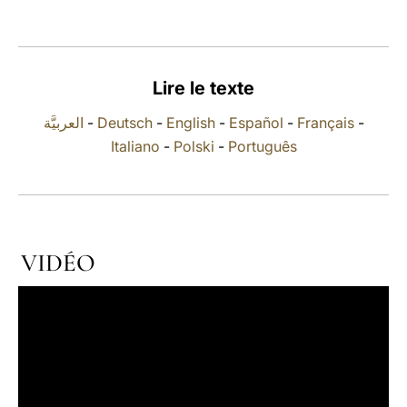
LATINE
Lire le texte
العربيَّة
-
Deutsch
-
English
-
Español
-
Français
-
Italiano
-
Polski
-
Português
VIDÉO