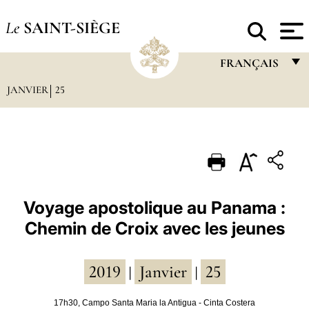
Le
SAINT-SIÈGE
FRANÇAIS
JANVIER
25
FRANÇAIS
ENGLISH
ITALIANO
PORTUGUÊS
ESPAÑOL
Voyage apostolique au Panama :
Chemin de Croix avec les jeunes
DEUTSCH
POLSKI
2019
Janvier
25
|
|
العربيّة
17h30, Campo Santa Maria la Antigua - Cinta Costera
中文