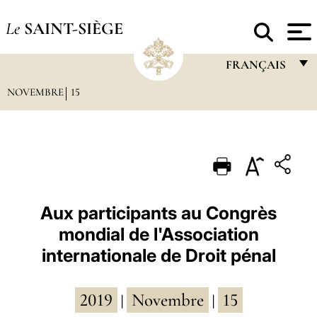
Le
SAINT-SIÈGE
FRANÇAIS
NOVEMBRE
15
FRANÇAIS
ENGLISH
ITALIANO
PORTUGUÊS
ESPAÑOL
Aux participants au Congrès
mondial de l'Association
DEUTSCH
internationale de Droit pénal
POLSKI
العربيّة
2019
Novembre
15
|
|
中文