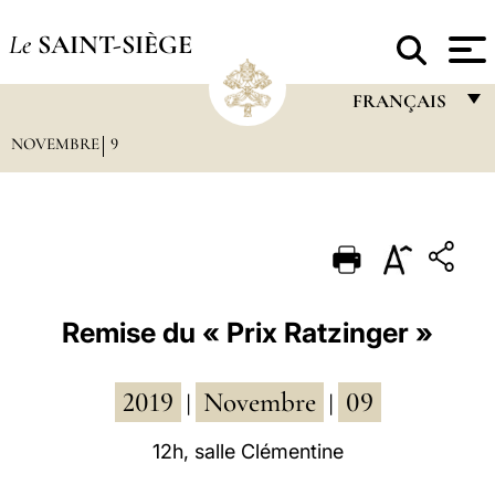
Le
SAINT-SIÈGE
FRANÇAIS
NOVEMBRE
9
FRANÇAIS
ENGLISH
ITALIANO
PORTUGUÊS
ESPAÑOL
Remise du « Prix Ratzinger »
DEUTSCH
2019
Novembre
09
POLSKI
|
|
العربيّة
12h, salle Clémentine
中文