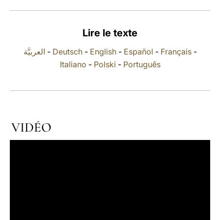
LATINE
Lire le texte
العربيَّة
-
Deutsch
-
English
-
Español
-
Français
-
Italiano
-
Polski
-
Português
VIDÉO