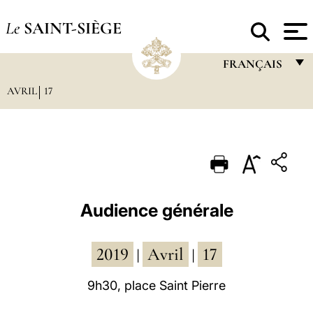
Le
SAINT-SIÈGE
FRANÇAIS
AVRIL
17
FRANÇAIS
ENGLISH
ITALIANO
PORTUGUÊS
ESPAÑOL
Audience générale
DEUTSCH
2019
Avril
17
POLSKI
|
|
العربيّة
9h30, place Saint Pierre
中文