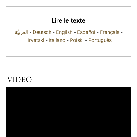
LATINE
Lire le texte
العربيَّة
-
Deutsch
-
English
-
Español
-
Français
-
Hrvatski
-
Italiano
-
Polski
-
Português
VIDÉO