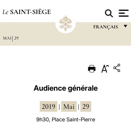
Le
SAINT-SIÈGE
FRANÇAIS
MAI
29
FRANÇAIS
ENGLISH
ITALIANO
PORTUGUÊS
ESPAÑOL
Audience générale
DEUTSCH
2019
Mai
29
POLSKI
|
|
العربيّة
9h30, Place Saint-Pierre
中文