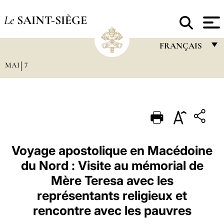
Le
SAINT-SIÈGE
FRANÇAIS
MAI
7
FRANÇAIS
ENGLISH
ITALIANO
PORTUGUÊS
ESPAÑOL
Voyage apostolique en Macédoine
du Nord : Visite au mémorial de
DEUTSCH
Mère Teresa avec les
POLSKI
représentants religieux et
العربيّة
rencontre avec les pauvres
中文