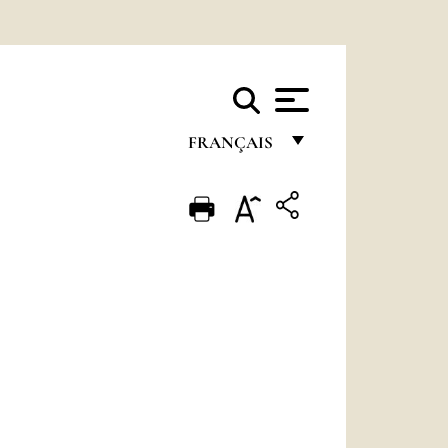
FRANÇAIS
FRANÇAIS
ENGLISH
ITALIANO
PORTUGUÊS
ESPAÑOL
DEUTSCH
POLSKI