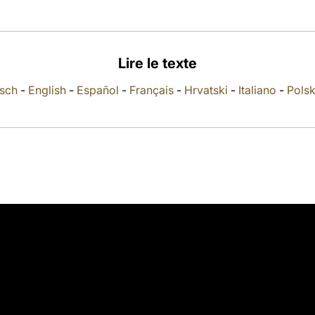
Lire le texte
sch
-
English
-
Español
-
Français
-
Hrvatski
-
Italiano
-
Polsk