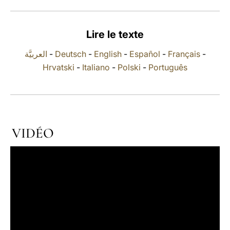
LATINE
Lire le texte
العربيَّة
-
Deutsch
-
English
-
Español
-
Français
-
Hrvatski
-
Italiano
-
Polski
-
Português
VIDÉO