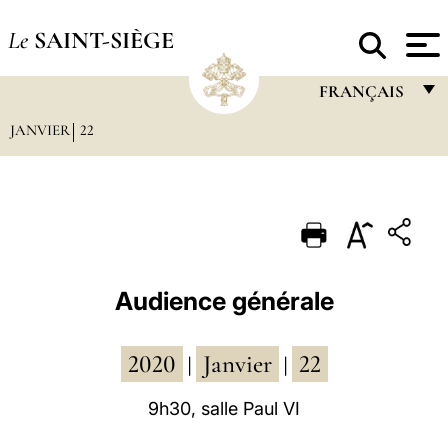
Le
SAINT-SIÈGE
FRANÇAIS
JANVIER
22
FRANÇAIS
ENGLISH
ITALIANO
PORTUGUÊS
ESPAÑOL
Audience générale
DEUTSCH
2020
Janvier
22
POLSKI
|
|
العربيّة
9h30, salle Paul VI
中文