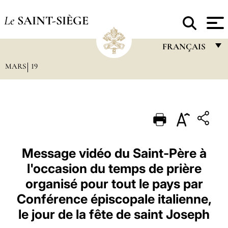
Le
SAINT-SIÈGE
FRANÇAIS
MARS
19
FRANÇAIS
ENGLISH
ITALIANO
PORTUGUÊS
ESPAÑOL
Message vidéo du Saint-Père à
l'occasion du temps de prière
DEUTSCH
organisé pour tout le pays par
POLSKI
Conférence épiscopale italienne,
العربيّة
le jour de la fête de saint Joseph
中文