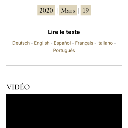
2020
Mars
19
LATINE
|
|
Lire le texte
Deutsch
-
English
-
Español
-
Français
-
Italiano
-
Português
VIDÉO