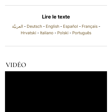
LATINE
Lire le texte
العربيَّة
-
Deutsch
-
English
-
Español
-
Français
-
Hrvatski
-
Italiano
-
Polski
-
Português
VIDÉO