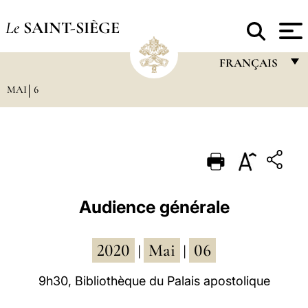
Le
SAINT-SIÈGE
FRANÇAIS
MAI
6
FRANÇAIS
ENGLISH
ITALIANO
PORTUGUÊS
ESPAÑOL
Audience générale
DEUTSCH
2020
Mai
06
POLSKI
|
|
العربيّة
9h30, Bibliothèque du Palais apostolique
中文