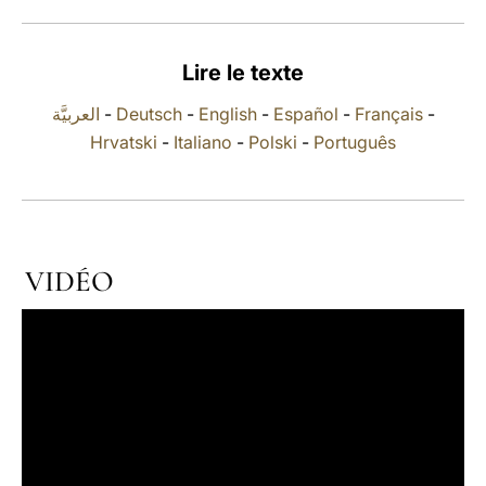
LATINE
Lire le texte
العربيَّة
-
Deutsch
-
English
-
Español
-
Français
-
Hrvatski
-
Italiano
-
Polski
-
Português
VIDÉO