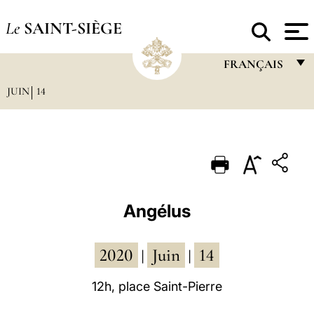
Le
SAINT-SIÈGE
FRANÇAIS
JUIN
14
FRANÇAIS
ENGLISH
ITALIANO
PORTUGUÊS
ESPAÑOL
Angélus
DEUTSCH
2020
Juin
14
POLSKI
|
|
العربيّة
12h, place Saint-Pierre
中文