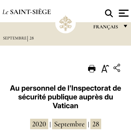
Le
SAINT-SIÈGE
FRANÇAIS
SEPTEMBRE
28
FRANÇAIS
ENGLISH
ITALIANO
PORTUGUÊS
ESPAÑOL
Au personnel de l'Inspectorat de
sécurité publique auprès du
DEUTSCH
Vatican
POLSKI
العربيّة
2020
Septembre
28
|
|
中文