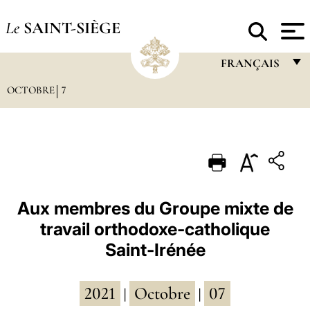
Le
SAINT-SIÈGE
FRANÇAIS
OCTOBRE
7
FRANÇAIS
ENGLISH
ITALIANO
PORTUGUÊS
ESPAÑOL
Aux membres du Groupe mixte de
travail orthodoxe-catholique
DEUTSCH
Saint-Irénée
POLSKI
العربيّة
2021
Octobre
07
|
|
中文