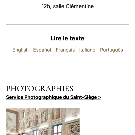
12h, salle Clémentine
LATINE
Lire le texte
English
-
Español
-
Français
-
Italiano
-
Português
PHOTOGRAPHIES
Service Photographique du Saint-Siège >