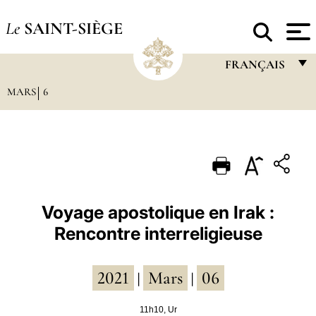
Le
SAINT-SIÈGE
FRANÇAIS
MARS
6
FRANÇAIS
ENGLISH
ITALIANO
PORTUGUÊS
ESPAÑOL
Voyage apostolique en Irak :
Rencontre interreligieuse
DEUTSCH
POLSKI
2021
Mars
06
|
|
العربيّة
11h10, Ur
中文