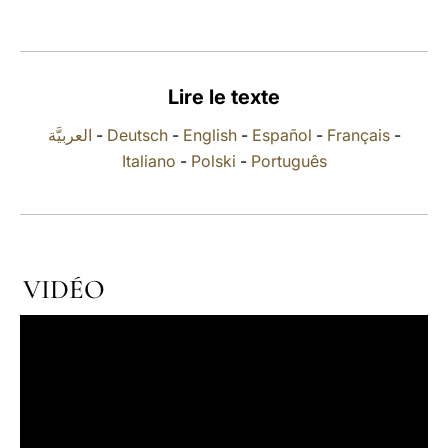
LATINE
Lire le texte
العربيَّة
-
Deutsch
-
English
-
Español
-
Français
-
Italiano
-
Polski
-
Português
VIDÉO