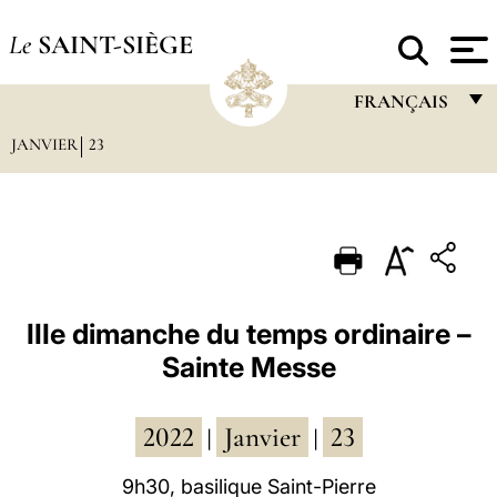
Le
SAINT-SIÈGE
FRANÇAIS
JANVIER
23
FRANÇAIS
ENGLISH
ITALIANO
PORTUGUÊS
ESPAÑOL
IIIe dimanche du temps ordinaire –
Sainte Messe
DEUTSCH
POLSKI
2022
Janvier
23
|
|
العربيّة
9h30, basilique Saint-Pierre
中文