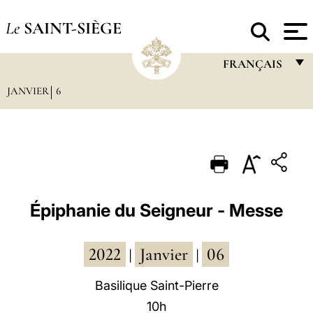
Le
SAINT-SIÈGE
FRANÇAIS
JANVIER
6
FRANÇAIS
ENGLISH
ITALIANO
PORTUGUÊS
ESPAÑOL
Épiphanie du Seigneur - Messe
DEUTSCH
2022
Janvier
06
POLSKI
|
|
العربيّة
Basilique Saint-Pierre
10h
中文