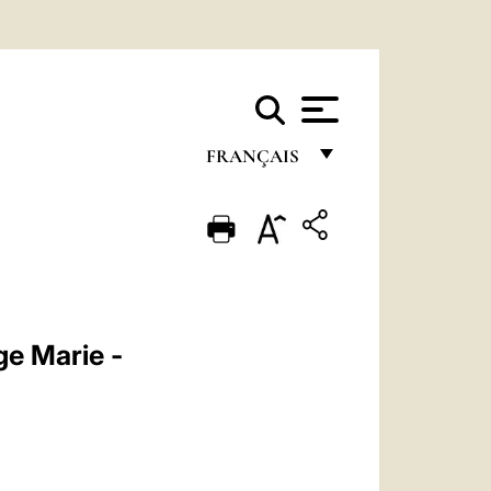
FRANÇAIS
FRANÇAIS
ENGLISH
ITALIANO
PORTUGUÊS
e Marie -
ESPAÑOL
DEUTSCH
POLSKI