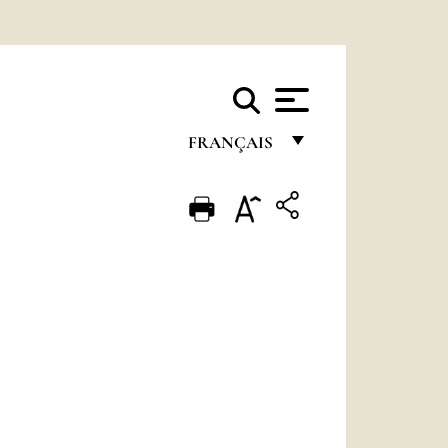
FRANÇAIS
FRANÇAIS
ENGLISH
ITALIANO
PORTUGUÊS
ESPAÑOL
DEUTSCH
POLSKI