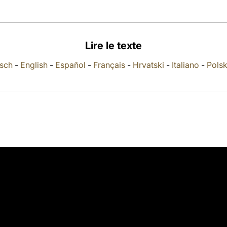
Lire le texte
sch
-
English
-
Español
-
Français
-
Hrvatski
-
Italiano
-
Polsk