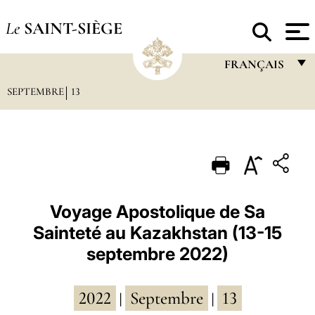
Le
SAINT-SIÈGE
FRANÇAIS
SEPTEMBRE
13
FRANÇAIS
ENGLISH
ITALIANO
PORTUGUÊS
ESPAÑOL
Voyage Apostolique de Sa
Sainteté au Kazakhstan (13-15
DEUTSCH
septembre 2022)
POLSKI
العربيّة
2022
Septembre
13
|
|
中文