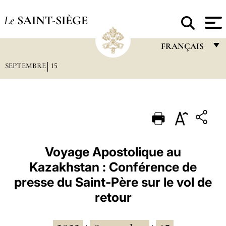
Le
SAINT-SIÈGE
FRANÇAIS
SEPTEMBRE
15
FRANÇAIS
ENGLISH
ITALIANO
PORTUGUÊS
ESPAÑOL
Voyage Apostolique au
Kazakhstan : Conférence de
DEUTSCH
presse du Saint-Père sur le vol de
POLSKI
retour
العربيّة
中文