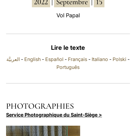
2022
Septembre
15
|
|
LATINE
Vol Papal
Lire le texte
العربيَّة
-
English
-
Español
-
Français
-
Italiano
-
Polski
-
Português
PHOTOGRAPHIES
Service Photographique du Saint-Siège >