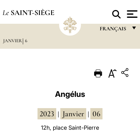
Le
SAINT-SIÈGE
FRANÇAIS
JANVIER
6
FRANÇAIS
ENGLISH
ITALIANO
PORTUGUÊS
ESPAÑOL
Angélus
DEUTSCH
2023
Janvier
06
POLSKI
|
|
العربيّة
12h, place Saint-Pierre
中文