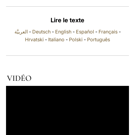
LATINE
Lire le texte
العربيَّة
-
Deutsch
-
English
-
Español
-
Français
-
Hrvatski
-
Italiano
-
Polski
-
Português
VIDÉO