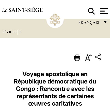
Le
SAINT-SIÈGE
FRANÇAIS
FÉVRIER
1
FRANÇAIS
ENGLISH
ITALIANO
PORTUGUÊS
ESPAÑOL
Voyage apostolique en
République démocratique du
DEUTSCH
Congo : Rencontre avec les
POLSKI
représentants de certaines
العربيّة
œuvres caritatives
中文