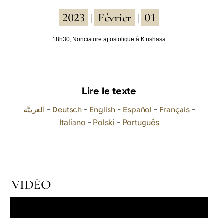
2023
Février
01
LATINE
|
|
18h30, Nonciature apostolique à Kinshasa
Lire le texte
العربيَّة
-
Deutsch
-
English
-
Español
-
Français
-
Italiano
-
Polski
-
Português
VIDÉO