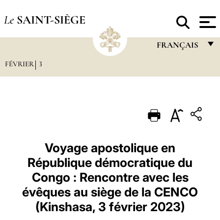
Le
SAINT-SIÈGE
FRANÇAIS
FÉVRIER
3
FRANÇAIS
ENGLISH
ITALIANO
PORTUGUÊS
ESPAÑOL
Voyage apostolique en
République démocratique du
DEUTSCH
Congo : Rencontre avec les
POLSKI
évêques au siège de la CENCO
العربيّة
(Kinshasa, 3 février 2023)
中文