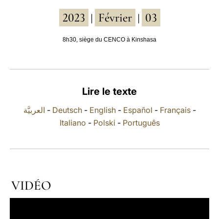
2023
Février
03
LATINE
|
|
8h30, siège du CENCO à Kinshasa
Lire le texte
العربيَّة
-
Deutsch
-
English
-
Español
-
Français
-
Italiano
-
Polski
-
Português
VIDÉO