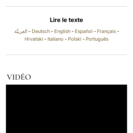
LATINE
Lire le texte
العربيَّة
-
Deutsch
-
English
-
Español
-
Français
-
Hrvatski
-
Italiano
-
Polski
-
Português
VIDÉO