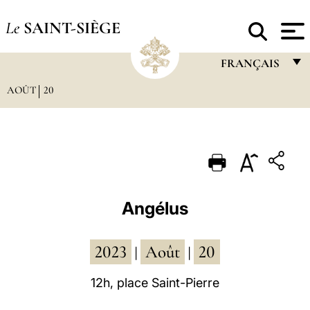
Le
SAINT-SIÈGE
FRANÇAIS
AOÛT
20
FRANÇAIS
ENGLISH
ITALIANO
PORTUGUÊS
ESPAÑOL
Angélus
DEUTSCH
2023
Août
20
POLSKI
|
|
العربيّة
12h, place Saint-Pierre
中文