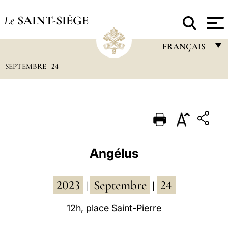
Le
SAINT-SIÈGE
FRANÇAIS
SEPTEMBRE
24
FRANÇAIS
ENGLISH
ITALIANO
PORTUGUÊS
ESPAÑOL
Angélus
DEUTSCH
2023
Septembre
24
POLSKI
|
|
العربيّة
12h, place Saint-Pierre
中文