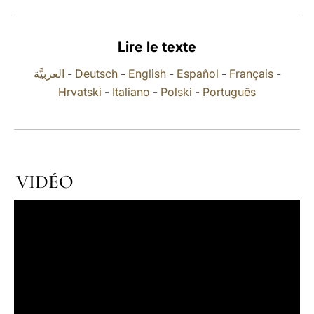
LATINE
Lire le texte
العربيَّة
-
Deutsch
-
English
-
Español
-
Français
-
Hrvatski
-
Italiano
-
Polski
-
Português
VIDÉO