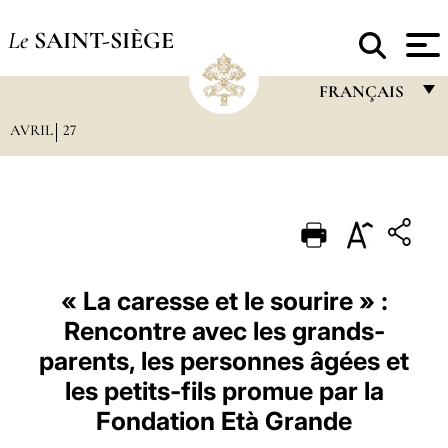
Le
SAINT-SIÈGE
FRANÇAIS
AVRIL
27
FRANÇAIS
ENGLISH
ITALIANO
PORTUGUÊS
ESPAÑOL
« La caresse et le sourire » :
Rencontre avec les grands-
DEUTSCH
parents, les personnes âgées et
POLSKI
les petits-fils promue par la
العربيّة
Fondation Età Grande
中文