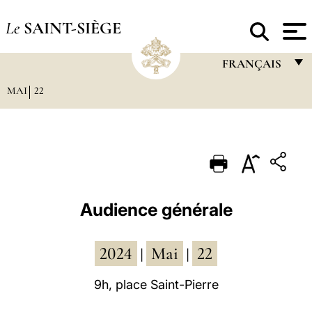
Le
SAINT-SIÈGE
FRANÇAIS
MAI
22
FRANÇAIS
ENGLISH
ITALIANO
PORTUGUÊS
ESPAÑOL
Audience générale
DEUTSCH
2024
Mai
22
POLSKI
|
|
العربيّة
9h, place Saint-Pierre
中文