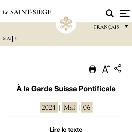
Le
SAINT-SIÈGE
FRANÇAIS
MAI
6
FRANÇAIS
ENGLISH
ITALIANO
PORTUGUÊS
ESPAÑOL
À la Garde Suisse Pontificale
DEUTSCH
2024
Mai
06
POLSKI
|
|
العربيّة
Lire le texte
中文