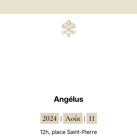
Angélus
2024
Août
11
|
|
12h, place Saint-Pierre