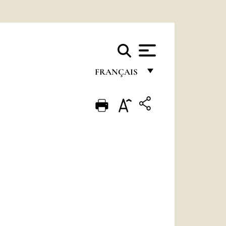
FRANÇAIS
FRANÇAIS
ENGLISH
ITALIANO
PORTUGUÊS
ESPAÑOL
DEUTSCH
POLSKI