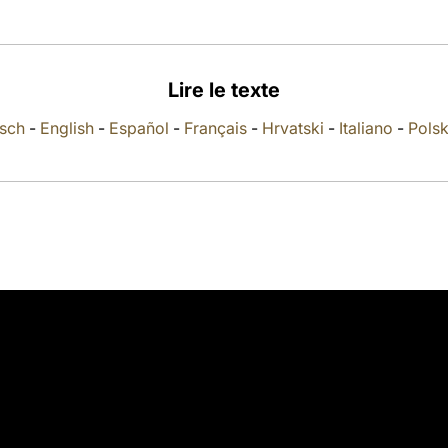
Lire le texte
sch
-
English
-
Español
-
Français
-
Hrvatski
-
Italiano
-
Polsk