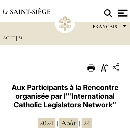
Le
SAINT-SIÈGE
FRANÇAIS
AOÛT
24
FRANÇAIS
ENGLISH
ITALIANO
PORTUGUÊS
ESPAÑOL
Aux Participants à la Rencontre
organisée par l'"International
DEUTSCH
Catholic Legislators Network"
POLSKI
العربيّة
2024
Août
24
|
|
中文