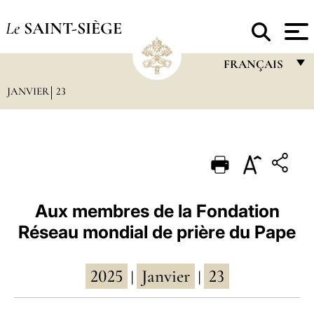
Le
SAINT-SIÈGE
FRANÇAIS
JANVIER
23
FRANÇAIS
ENGLISH
ITALIANO
PORTUGUÊS
ESPAÑOL
Aux membres de la Fondation
Réseau mondial de prière du Pape
DEUTSCH
POLSKI
2025
Janvier
23
|
|
العربيّة
中文