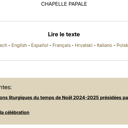
CHAPELLE PAPALE
Lire le texte
sch
-
English
-
Español
-
Français
-
Hrvatski
-
Italiano
-
Polsk
ntes:
ions liturgiques du temps de Noël 2024-2025 présidées pa
 la célébration