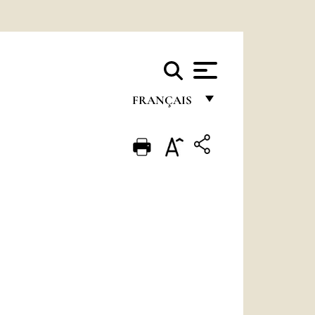
FRANÇAIS
FRANÇAIS
ENGLISH
ITALIANO
PORTUGUÊS
ESPAÑOL
DEUTSCH
POLSKI