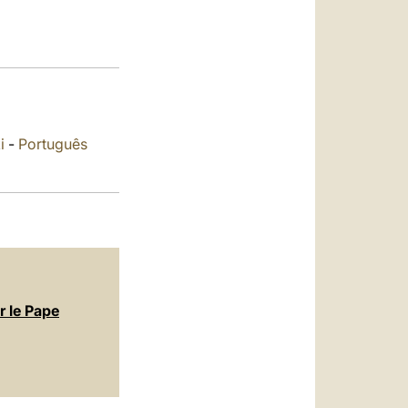
العربيّة
中文
LATINE
i
-
Português
r le Pape