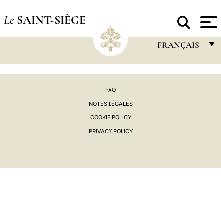
Le
SAINT-SIÈGE
FRANÇAIS
FRANÇAIS
ENGLISH
FAQ
ITALIANO
NOTES LÉGALES
COOKIE POLICY
PORTUGUÊS
PRIVACY POLICY
ESPAÑOL
DEUTSCH
POLSKI
العربيّة
中文