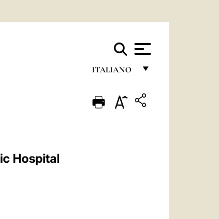
ITALIANO
FRANÇAIS
ENGLISH
ITALIANO
PORTUGUÊS
c Hospital
ESPAÑOL
DEUTSCH
POLSKI